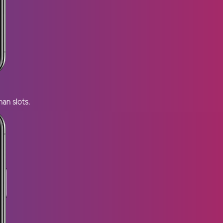
an slots.