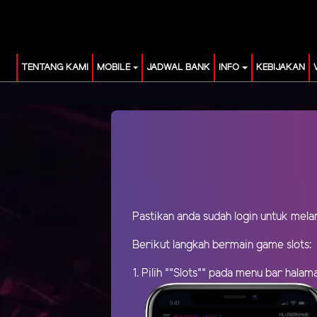
TENTANG KAMI
MOBILE
JADWAL BANK
INFO
KEBIJAKAN
Pastikan anda sudah login untuk mel
Berikut langkah bermain game slots:
1. Pilih ""Slots"" pada menu bar halam